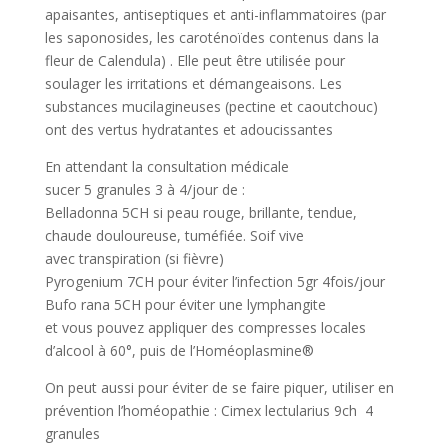
apaisantes, antiseptiques et anti-inflammatoires (par
les saponosides, les caroténoïdes contenus dans la
fleur de Calendula) . Elle peut être utilisée pour
soulager les irritations et démangeaisons. Les
substances mucilagineuses (pectine et caoutchouc)
ont des vertus hydratantes et adoucissantes
En attendant la consultation médicale
sucer 5 granules 3 à 4/jour de :
Belladonna 5CH si peau rouge, brillante, tendue,
chaude douloureuse, tuméfiée. Soif vive
avec transpiration (si fièvre)
Pyrogenium 7CH pour éviter l’infection 5gr 4fois/jour
Bufo rana 5CH pour éviter une lymphangite
et vous pouvez appliquer des compresses locales
d’alcool à 60°, puis de l’Homéoplasmine®
On peut aussi pour éviter de se faire piquer, utiliser en
prévention l’homéopathie : Cimex lectularius 9ch 4
granules