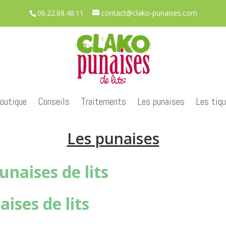
06.22.68.48.11
contact@clako-punaises.com
outique
Conseils
Traitements
Les punaises
Les tiq
Les punaises
unaises de lits
ises de lits